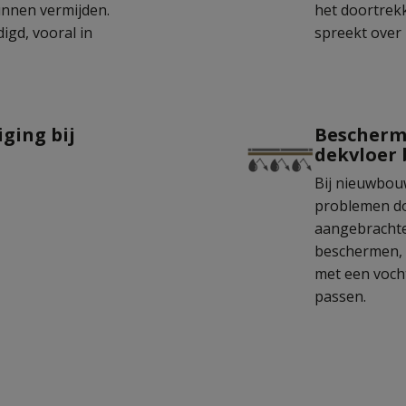
unnen vermijden.
het doortrek
igd, vooral in
spreekt over
ging bij
Beschermi
dekvloer b
Bij nieuwbou
problemen do
aangebrachte
beschermen, 
met een voc
passen.