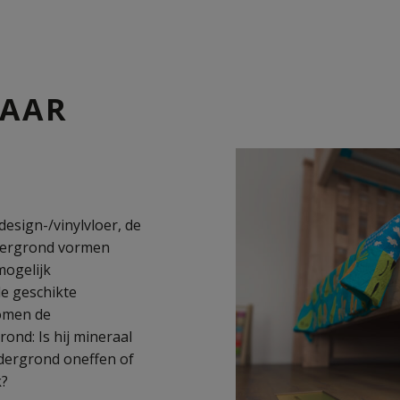
MAAR
design-/vinylvloer, de
dergrond vormen
mogelijk
de geschikte
komen de
nd: Is hij mineraal
ndergrond oneffen of
k?