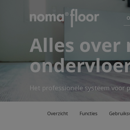
O
Alles over
ondervloe
Het professionele systeem voor p
Overzicht
Functies
Gebruiks