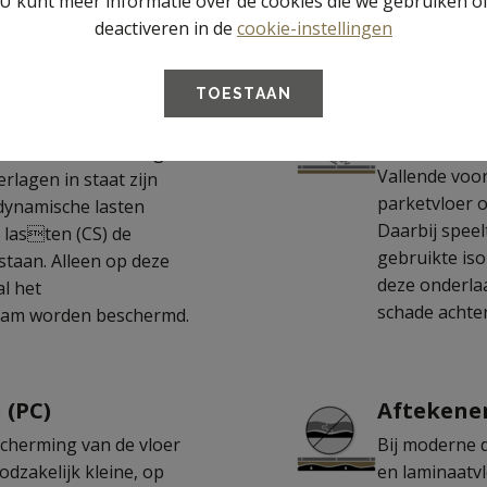
U kunt meer informatie over de cookies die we gebruiken o
deactiveren in de
cookie-instellingen
 beschermen
TOESTAAN
ing (DL, CC, CS)
Bescherm
(RLB)
eren en ook onderlagen
Vallende voo
lagen in staat zijn
parketvloer 
dynamische lasten
Daarbij speel
e lasten (CS) de
gebruikte is
taan. Alleen op deze
deze onderlaa
al het
schade achter
aam worden beschermd.
(PC)
Aftekene
cherming van de vloer
Bij moderne 
odzakelijk kleine, op
en laminaatvl