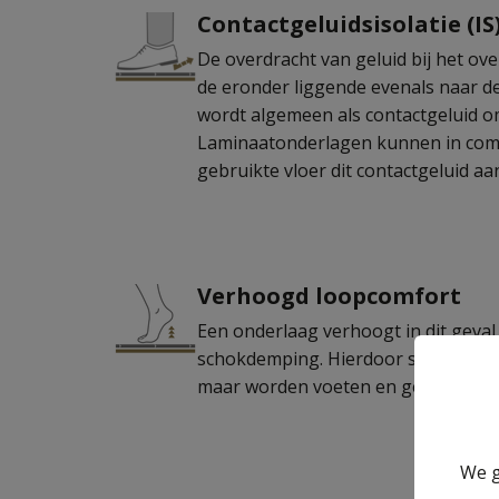
Contactgeluidsisolatie (IS
De overdracht van geluid bij het ove
de eronder liggende evenals naar d
wordt algemeen als contactgeluid 
Laminaatonderlagen kunnen in com
gebruikte vloer dit contactgeluid aa
Verhoogd loopcomfort
Een onderlaag verhoogt in dit geva
schokdemping. Hierdoor stijgt niet a
maar worden voeten en gewrichten 
We g