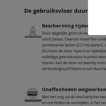
De gebruiksvloer duurzaam
Bescherming tijdens belast
Door dagelijks gebruik worden vlo
sterk belast. Daarom moeten onder
permanente lasten (CC/meubelen), 
(DL/over de vloer lopen) en tijdelijk
volledige gebruiksduur kunnen doos
manier kan de vloer en daarbij voor
verbindingssysteem ervan duurz
Oneffenheden wegwerken 
Met het oog op de mechanische bes
en om holten te vermijden, is het no