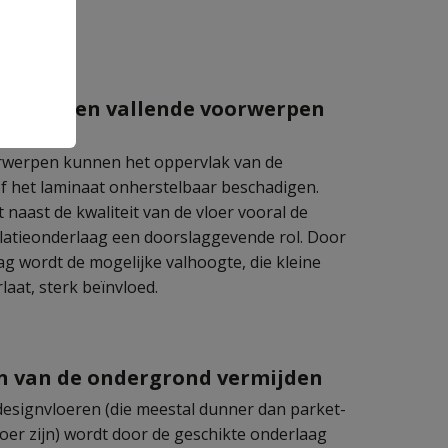
f
ing tegen vallende voorwerpen
rwerpen kunnen het oppervlak van de
of het laminaat onherstelbaar beschadigen.
t naast de kwaliteit van de vloer vooral de
olatieonderlaag een doorslaggevende rol. Door
g wordt de mogelijke valhoogte, die kleine
laat, sterk beïnvloed.
n van de ondergrond vermijden
designvloeren (die meestal dunner dan parket-
oer zijn) wordt door de geschikte onderlaag