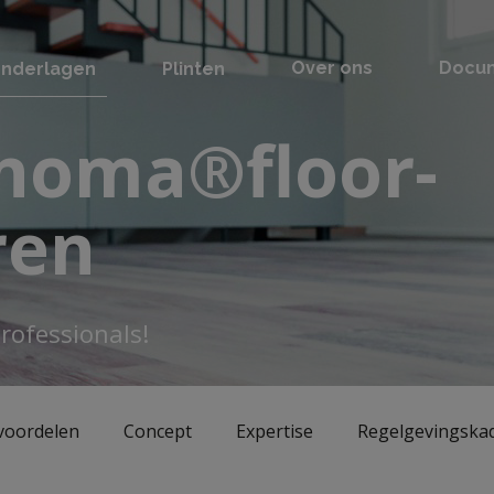
nderlagen
Plinten
Over ons
Docu
 noma®floor-
ren
rofessionals!
voordelen
Concept
Expertise
Regelgevingska