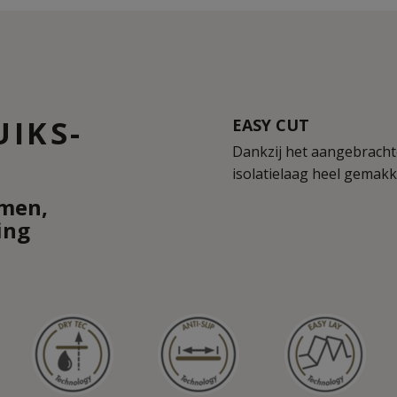
UIKS-
EASY CUT
Dankzij het aangebrachte
isolatielaag heel gemakke
rmen,
ing