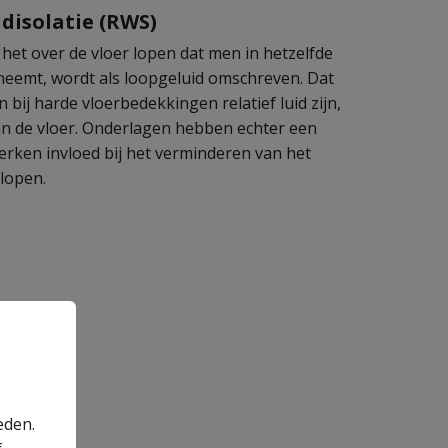
disolatie (RWS)
j het over de vloer lopen dat men in hetzelfde
neemt, wordt als loopgeluid omschreven. Dat
n bij harde vloerbedekkingen relatief luid zijn,
aan de vloer. Onderlagen hebben echter een
merken invloed bij het verminderen van het
 lopen.
eden.