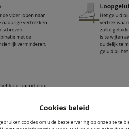
)
Loopgelui
r de vloer lopen naar
Het geluid bi
e naburige vertrekken
vertrek waar
omschreven.
zulke geluide
binatie met de
is te wijten 
nzienlijk verminderen.
duidelijk te 
geluid bij het
l het loopcomfort door
lleen het comfort,
ook minder belast.
Cookies beleid
ebruiken cookies om u de beste ervaring op onze site te bi